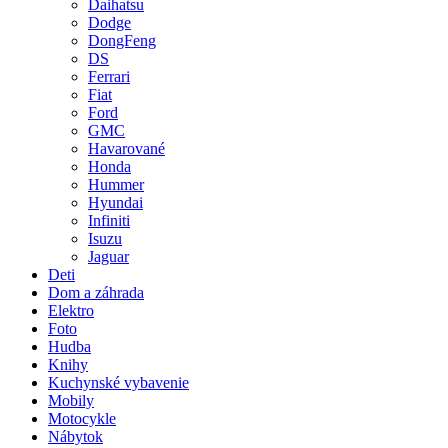
Daihatsu
Dodge
DongFeng
DS
Ferrari
Fiat
Ford
GMC
Havarované
Honda
Hummer
Hyundai
Infiniti
Isuzu
Jaguar
Deti
Dom a záhrada
Elektro
Foto
Hudba
Knihy
Kuchynské vybavenie
Mobily
Motocykle
Nábytok