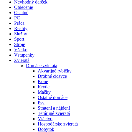
Nevhodný darček
Oblečenie
Ostatné
PC
Práca
Reality
Služby
Šport
Stroje
Všetko
Vstupenky
Zvieratá
Domáce zvieratá
Akvarijné rybičky
Drobné cicavce
Kone
Krytie
Mačky
Ostatné domáce
Psy
Stratení a nájdení
Terárijné zvieratá
Vtáctvo
Hospodárske zvieratá
Dobytok