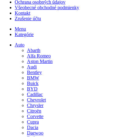
Ochrana osobných údajov
Všeobecné obchodné podmienky
Kontakt
Zrušenie účtu
Menu
Kategórie
Auto
Abarth
Alfa Romeo
Aston Martin
Audi
Bentley
BMW
Buick
BYD
Cadillac
Chevrolet
Chrysler
Citroën
Corvette
Cupra
Dacia
Daewoo