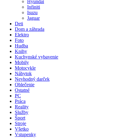
Hyundai
Infiniti
Isuzu
Jaguar
Deti
Dom a záhrada
Elektro
Foto
Hudba
Knihy
Kuchynské vybavenie
Mobily
Motocykle
Nábytok
Nevhodný darček
Oblečenie
Ostatné
PC
Práca
Reality
Služby
Šport
Stroje
Všetko
Vstupenky