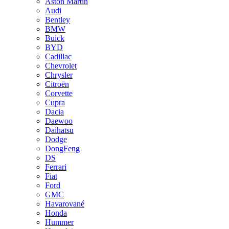
Aston Martin
Audi
Bentley
BMW
Buick
BYD
Cadillac
Chevrolet
Chrysler
Citroën
Corvette
Cupra
Dacia
Daewoo
Daihatsu
Dodge
DongFeng
DS
Ferrari
Fiat
Ford
GMC
Havarované
Honda
Hummer