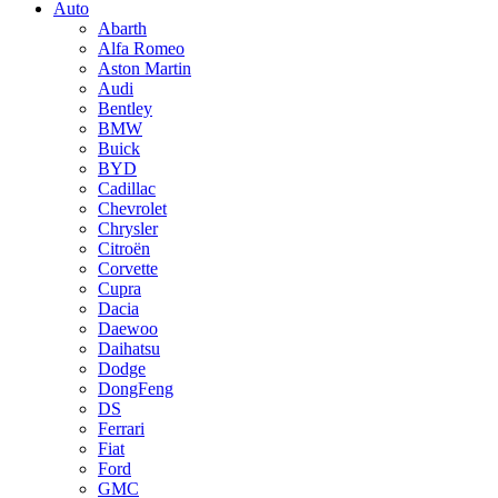
Auto
Abarth
Alfa Romeo
Aston Martin
Audi
Bentley
BMW
Buick
BYD
Cadillac
Chevrolet
Chrysler
Citroën
Corvette
Cupra
Dacia
Daewoo
Daihatsu
Dodge
DongFeng
DS
Ferrari
Fiat
Ford
GMC