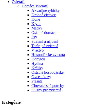
Zvieratá
Domáce zvieratá
Akvarijné rybičky
Drobné cicavce
Kone
Krytie
Mačky
Ostatné domáce
Psy
Stratení a nájdení
Terárijné zvieratá
Vtáctvo
Hospodárske zvieratá
Dobytok
Hydina
Králiky
Ostatné hospodárske
Ovce a kozy
Prasatá
Chovateľské potreby
Služby pre zvieratá
Kategórie