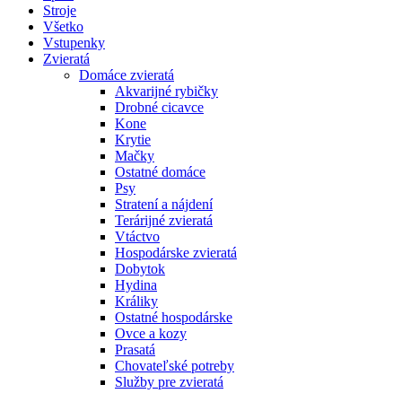
Stroje
Všetko
Vstupenky
Zvieratá
Domáce zvieratá
Akvarijné rybičky
Drobné cicavce
Kone
Krytie
Mačky
Ostatné domáce
Psy
Stratení a nájdení
Terárijné zvieratá
Vtáctvo
Hospodárske zvieratá
Dobytok
Hydina
Králiky
Ostatné hospodárske
Ovce a kozy
Prasatá
Chovateľské potreby
Služby pre zvieratá