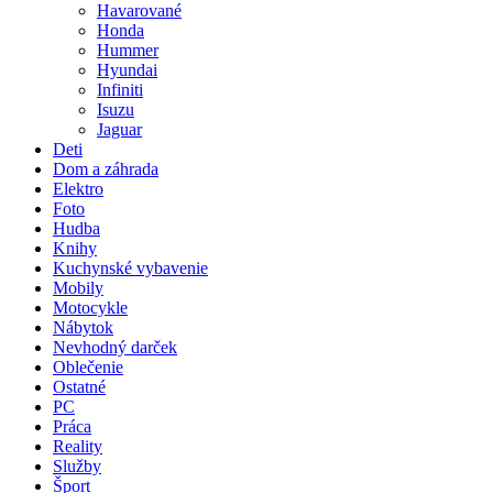
Havarované
Honda
Hummer
Hyundai
Infiniti
Isuzu
Jaguar
Deti
Dom a záhrada
Elektro
Foto
Hudba
Knihy
Kuchynské vybavenie
Mobily
Motocykle
Nábytok
Nevhodný darček
Oblečenie
Ostatné
PC
Práca
Reality
Služby
Šport