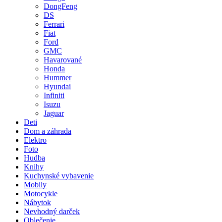
DongFeng
DS
Ferrari
Fiat
Ford
GMC
Havarované
Honda
Hummer
Hyundai
Infiniti
Isuzu
Jaguar
Deti
Dom a záhrada
Elektro
Foto
Hudba
Knihy
Kuchynské vybavenie
Mobily
Motocykle
Nábytok
Nevhodný darček
Oblečenie