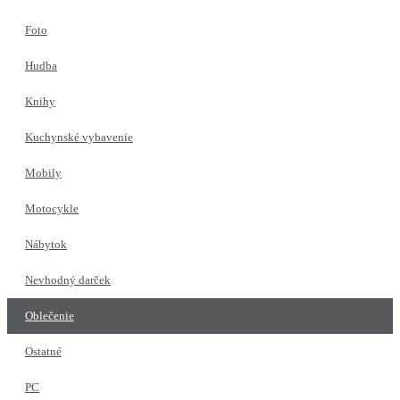
Foto
Hudba
Knihy
Kuchynské vybavenie
Mobily
Motocykle
Nábytok
Nevhodný darček
Oblečenie
Ostatné
PC