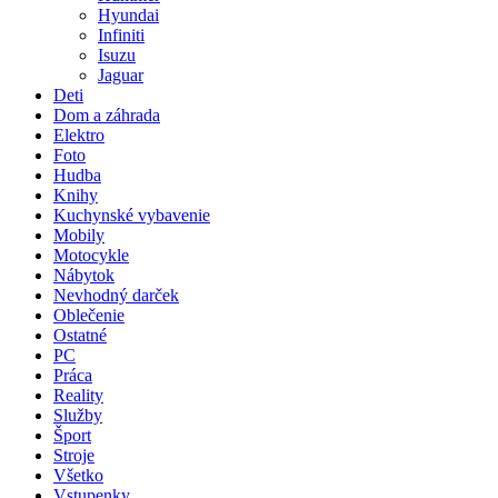
Hyundai
Infiniti
Isuzu
Jaguar
Deti
Dom a záhrada
Elektro
Foto
Hudba
Knihy
Kuchynské vybavenie
Mobily
Motocykle
Nábytok
Nevhodný darček
Oblečenie
Ostatné
PC
Práca
Reality
Služby
Šport
Stroje
Všetko
Vstupenky