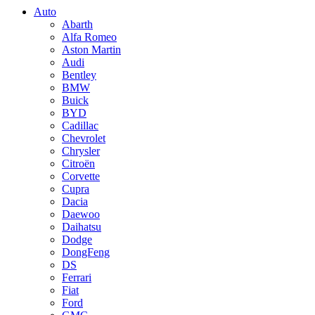
Auto
Abarth
Alfa Romeo
Aston Martin
Audi
Bentley
BMW
Buick
BYD
Cadillac
Chevrolet
Chrysler
Citroën
Corvette
Cupra
Dacia
Daewoo
Daihatsu
Dodge
DongFeng
DS
Ferrari
Fiat
Ford