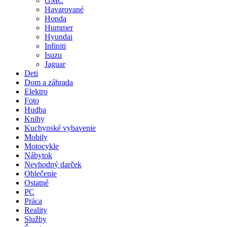
GMC
Havarované
Honda
Hummer
Hyundai
Infiniti
Isuzu
Jaguar
Deti
Dom a záhrada
Elektro
Foto
Hudba
Knihy
Kuchynské vybavenie
Mobily
Motocykle
Nábytok
Nevhodný darček
Oblečenie
Ostatné
PC
Práca
Reality
Služby