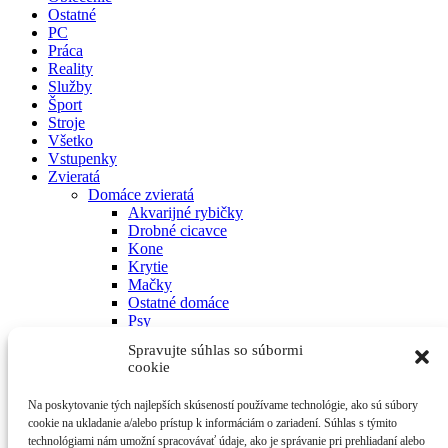
Ostatné
PC
Práca
Reality
Služby
Šport
Stroje
Všetko
Vstupenky
Zvieratá
Domáce zvieratá
Akvarijné rybičky
Drobné cicavce
Kone
Krytie
Mačky
Ostatné domáce
Psy
Stratení a nájdení
Spravujte súhlas so súbormi
Terárijné zvieratá
cookie
Vtáctvo
Hospodárske zvieratá
Na poskytovanie tých najlepších skúseností používame technológie, ako sú súbory
Dobytok
cookie na ukladanie a/alebo prístup k informáciám o zariadení. Súhlas s týmito
Hydina
technológiami nám umožní spracovávať údaje, ako je správanie pri prehliadaní alebo
Králiky