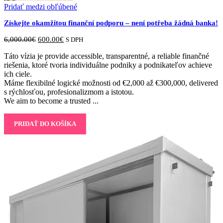
Pridať medzi obľúbené
Získejte okamžitou finanční podporu – není potřeba žádná banka!
Original
Current
6,000.00
€
600.00
€
S DPH
price
price
Táto vízia je provide accessible, transparentné, a reliable finančné
was:
is:
riešenia, ktoré tvoria individuálne podniky a podnikateľov achieve
6,000.00€.
600.00€.
ich ciele.
Máme flexibilné logické možnosti od €2,000 až €300,000, delivered
s rýchlosťou, profesionalizmom a istotou.
We aim to become a trusted ...
PRIDAŤ DO KOŠÍKA