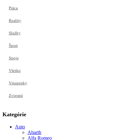
Práca
Reality
Služby
Šport
Stroje
Všetko
Vstupenky
Zvieratá
Kategórie
Auto
Abarth
Alfa Romeo