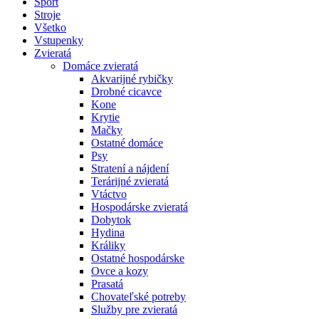
Šport
Stroje
Všetko
Vstupenky
Zvieratá
Domáce zvieratá
Akvarijné rybičky
Drobné cicavce
Kone
Krytie
Mačky
Ostatné domáce
Psy
Stratení a nájdení
Terárijné zvieratá
Vtáctvo
Hospodárske zvieratá
Dobytok
Hydina
Králiky
Ostatné hospodárske
Ovce a kozy
Prasatá
Chovateľské potreby
Služby pre zvieratá