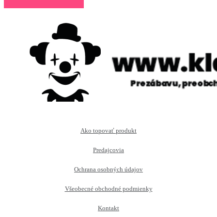
Ako topovať produkt
Predajcovia
Ochrana osobných údajov
Všeobecné obchodné podmienky
Kontakt