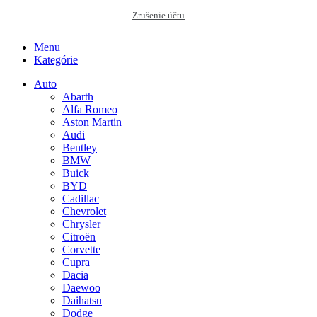
Zrušenie účtu
Menu
Kategórie
Auto
Abarth
Alfa Romeo
Aston Martin
Audi
Bentley
BMW
Buick
BYD
Cadillac
Chevrolet
Chrysler
Citroën
Corvette
Cupra
Dacia
Daewoo
Daihatsu
Dodge