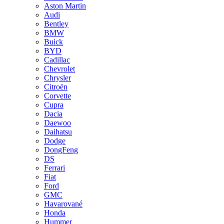
Aston Martin
Audi
Bentley
BMW
Buick
BYD
Cadillac
Chevrolet
Chrysler
Citroën
Corvette
Cupra
Dacia
Daewoo
Daihatsu
Dodge
DongFeng
DS
Ferrari
Fiat
Ford
GMC
Havarované
Honda
Hummer