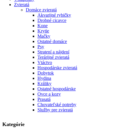
Zvieratá
Domáce zvieratá
Akvarijné rybičky
Drobné cicavce
Kone
Krytie
Mačky
Ostatné domáce
Psy
Stratení a nájdení
Terárijné zvieratá
Vtáctvo
Hospodárske zvieratá
Dobytok
Hydina
Králiky
Ostatné hospodárske
Ovce a kozy
Prasatá
Chovateľské potreby
Služby pre zvieratá
Kategórie