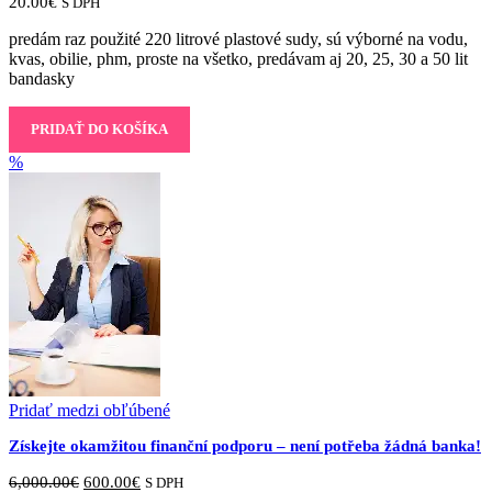
20.00
€
S DPH
predám raz použité 220 litrové plastové sudy, sú výborné na vodu,
kvas, obilie, phm, proste na všetko, predávam aj 20, 25, 30 a 50 lit
bandasky
PRIDAŤ DO KOŠÍKA
%
Pridať medzi obľúbené
Získejte okamžitou finanční podporu – není potřeba žádná banka!
Original
Current
6,000.00
€
600.00
€
S DPH