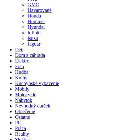
GMC
Havarované
Honda
Hummer
Hyundai
Infiniti
Isuzu
Jaguar
Deti
Dom a záhrada
Elektro
Foto
Hudba
Knihy
Kuchynské vybavenie
Mobily
Motocykle
Nábytok
Nevhodný darček
Oblečenie
Ostatné
PC
Práca
Reality
Služby