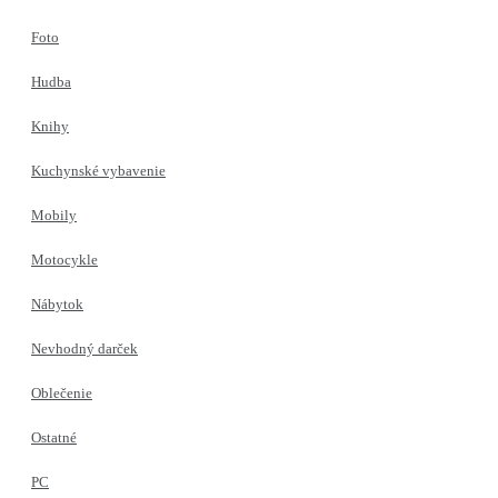
Foto
Hudba
Knihy
Kuchynské vybavenie
Mobily
Motocykle
Nábytok
Nevhodný darček
Oblečenie
Ostatné
PC