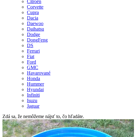
Citroën
Corvette
Cupra
Dacia
Daewoo
Daihatsu
Dodge
DongFeng
DS
Ferrari
Fiat
Ford
GMC
Havarované
Honda
Hummer
Hyundai
Infiniti
Isuzu
Jaguar
Zdá sa, že nemôžeme nájsť to, čo hľadáte.