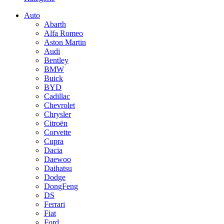
Auto
Abarth
Alfa Romeo
Aston Martin
Audi
Bentley
BMW
Buick
BYD
Cadillac
Chevrolet
Chrysler
Citroën
Corvette
Cupra
Dacia
Daewoo
Daihatsu
Dodge
DongFeng
DS
Ferrari
Fiat
Ford