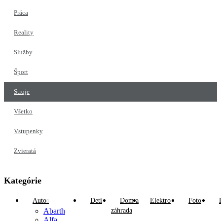
Práca
Reality
Služby
Šport
Stroje
Všetko
Vstupenky
Zvieratá
Kategórie
Auto
Deti
Dom a
Elektro
Foto
Abarth
záhrada
Alfa