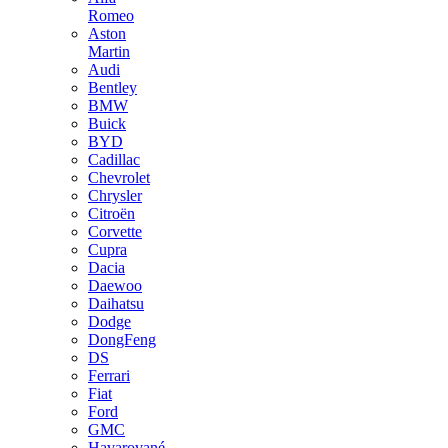
Romeo
Aston
Martin
Audi
Bentley
BMW
Buick
BYD
Cadillac
Chevrolet
Chrysler
Citroën
Corvette
Cupra
Dacia
Daewoo
Daihatsu
Dodge
DongFeng
DS
Ferrari
Fiat
Ford
GMC
Havarované