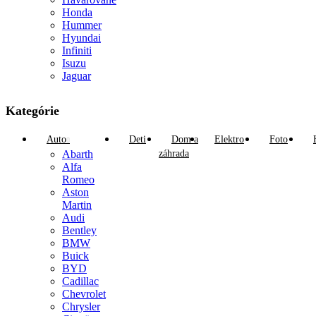
Honda
Hummer
Hyundai
Infiniti
Isuzu
Jaguar
Kategórie
Auto
Deti
Dom a
Elektro
Foto
Abarth
záhrada
Alfa
Romeo
Aston
Martin
Audi
Bentley
BMW
Buick
BYD
Cadillac
Chevrolet
Chrysler