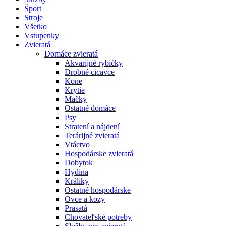
Šport
Stroje
Všetko
Vstupenky
Zvieratá
Domáce zvieratá
Akvarijné rybičky
Drobné cicavce
Kone
Krytie
Mačky
Ostatné domáce
Psy
Stratení a nájdení
Terárijné zvieratá
Vtáctvo
Hospodárske zvieratá
Dobytok
Hydina
Králiky
Ostatné hospodárske
Ovce a kozy
Prasatá
Chovateľské potreby