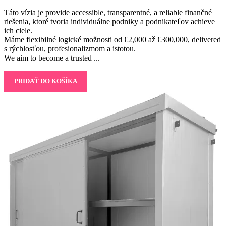
price
price
Táto vízia je provide accessible, transparentné, a reliable finančné
was:
is:
riešenia, ktoré tvoria individuálne podniky a podnikateľov achieve
6,000.00€.
600.00€.
ich ciele.
Máme flexibilné logické možnosti od €2,000 až €300,000, delivered
s rýchlosťou, profesionalizmom a istotou.
We aim to become a trusted ...
PRIDAŤ DO KOŠÍKA