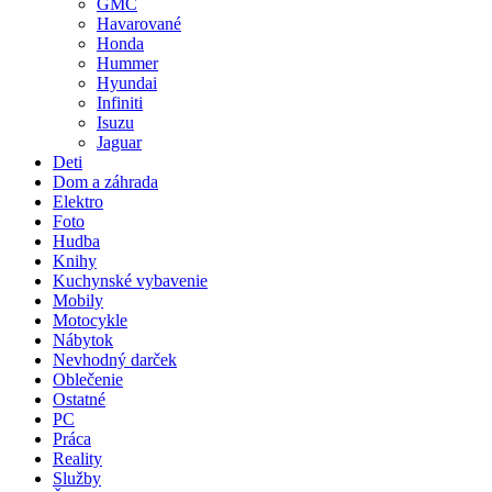
GMC
Havarované
Honda
Hummer
Hyundai
Infiniti
Isuzu
Jaguar
Deti
Dom a záhrada
Elektro
Foto
Hudba
Knihy
Kuchynské vybavenie
Mobily
Motocykle
Nábytok
Nevhodný darček
Oblečenie
Ostatné
PC
Práca
Reality
Služby