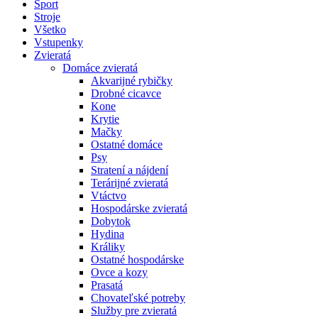
Šport
Stroje
Všetko
Vstupenky
Zvieratá
Domáce zvieratá
Akvarijné rybičky
Drobné cicavce
Kone
Krytie
Mačky
Ostatné domáce
Psy
Stratení a nájdení
Terárijné zvieratá
Vtáctvo
Hospodárske zvieratá
Dobytok
Hydina
Králiky
Ostatné hospodárske
Ovce a kozy
Prasatá
Chovateľské potreby
Služby pre zvieratá