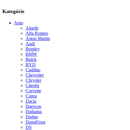
Kategórie
Auto
Abarth
Alfa Romeo
Aston Martin
Audi
Bentley
BMW
Buick
BYD
Cadillac
Chevrolet
Chrysler
Citroën
Corvette
Cupra
Dacia
Daewoo
Daihatsu
Dodge
DongFeng
DS