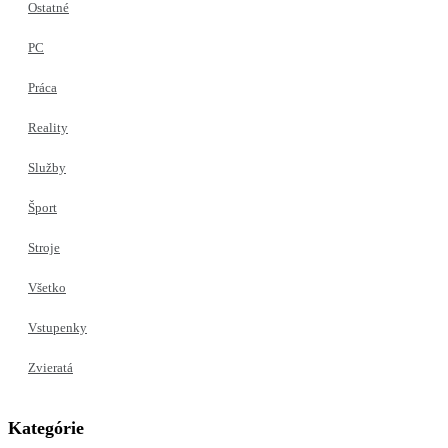
Ostatné
PC
Práca
Reality
Služby
Šport
Stroje
Všetko
Vstupenky
Zvieratá
Kategórie