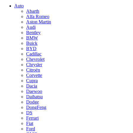
Auto
Abarth
Alfa Romeo
Aston Martin
Audi
Bentley
BMW
Buick
BYD
Cadillac
Chevrolet
Chrysler
Citroën
Corvette
Cupra
Dacia
Daewoo
Daihatsu
Dodge
DongFeng
DS
Ferrari
Fiat
Ford