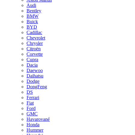
Audi
Bentley
BMW
Buick
BYD
Cadillac
Chevrolet
Chrysler
Citroën
Corvette
Cupra
Dacia
Daewoo
Daihatsu
Dodge
DongFeng
DS
Ferrari
Fiat
Ford
GMC
Havarované
Honda
Hummer