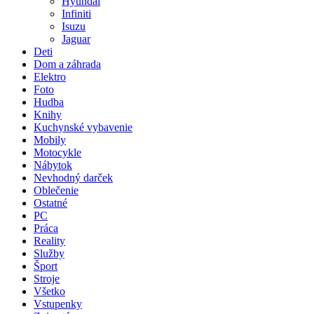
Hyundai
Infiniti
Isuzu
Jaguar
Deti
Dom a záhrada
Elektro
Foto
Hudba
Knihy
Kuchynské vybavenie
Mobily
Motocykle
Nábytok
Nevhodný darček
Oblečenie
Ostatné
PC
Práca
Reality
Služby
Šport
Stroje
Všetko
Vstupenky