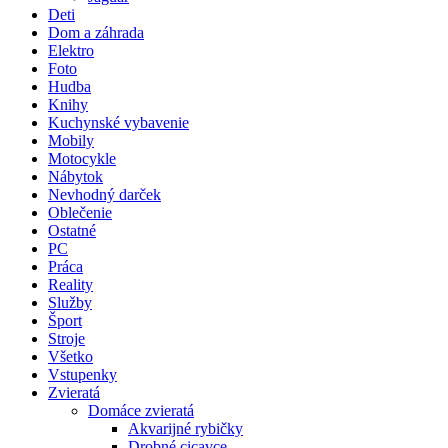
Deti
Dom a záhrada
Elektro
Foto
Hudba
Knihy
Kuchynské vybavenie
Mobily
Motocykle
Nábytok
Nevhodný darček
Oblečenie
Ostatné
PC
Práca
Reality
Služby
Šport
Stroje
Všetko
Vstupenky
Zvieratá
Domáce zvieratá
Akvarijné rybičky
Drobné cicavce