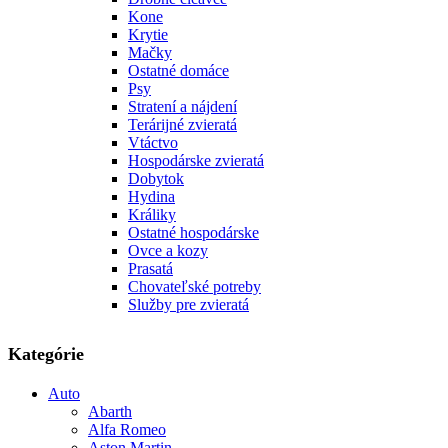
Kone
Krytie
Mačky
Ostatné domáce
Psy
Stratení a nájdení
Terárijné zvieratá
Vtáctvo
Hospodárske zvieratá
Dobytok
Hydina
Králiky
Ostatné hospodárske
Ovce a kozy
Prasatá
Chovateľské potreby
Služby pre zvieratá
Kategórie
Auto
Abarth
Alfa Romeo
Aston Martin