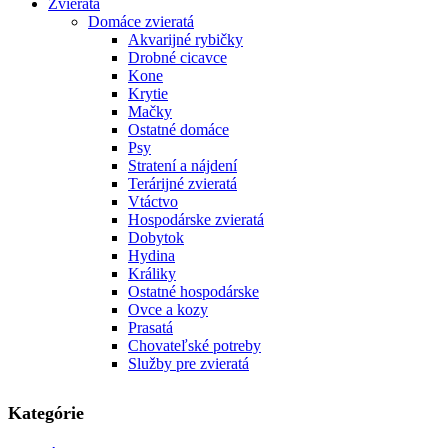
Zvieratá
Domáce zvieratá
Akvarijné rybičky
Drobné cicavce
Kone
Krytie
Mačky
Ostatné domáce
Psy
Stratení a nájdení
Terárijné zvieratá
Vtáctvo
Hospodárske zvieratá
Dobytok
Hydina
Králiky
Ostatné hospodárske
Ovce a kozy
Prasatá
Chovateľské potreby
Služby pre zvieratá
Kategórie