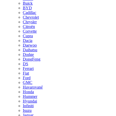
Buick
BYD
Cadillac
Chevrolet
Chrysler
Citroën
Corvette
Cupra
Dacia
Daewoo
Daihatsu
Dodge
DongFeng
DS
Ferrari
Fiat
Ford
GMC
Havarované
Honda
Hummer
Hyundai
Infiniti
Isuzu
Jaguar