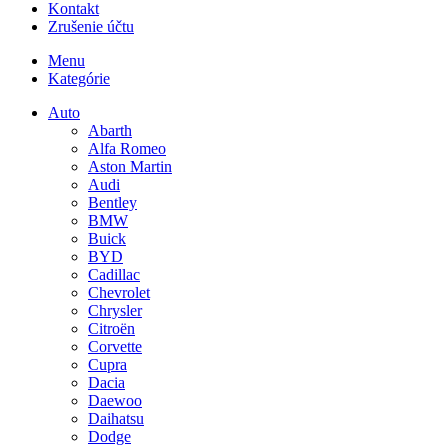
Kontakt
Zrušenie účtu
Menu
Kategórie
Auto
Abarth
Alfa Romeo
Aston Martin
Audi
Bentley
BMW
Buick
BYD
Cadillac
Chevrolet
Chrysler
Citroën
Corvette
Cupra
Dacia
Daewoo
Daihatsu
Dodge