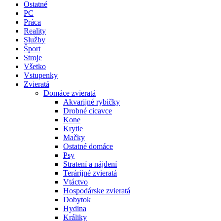
Ostatné
PC
Práca
Reality
Služby
Šport
Stroje
Všetko
Vstupenky
Zvieratá
Domáce zvieratá
Akvarijné rybičky
Drobné cicavce
Kone
Krytie
Mačky
Ostatné domáce
Psy
Stratení a nájdení
Terárijné zvieratá
Vtáctvo
Hospodárske zvieratá
Dobytok
Hydina
Králiky