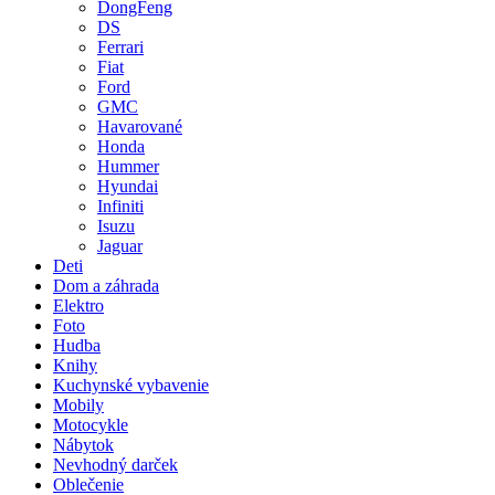
DongFeng
DS
Ferrari
Fiat
Ford
GMC
Havarované
Honda
Hummer
Hyundai
Infiniti
Isuzu
Jaguar
Deti
Dom a záhrada
Elektro
Foto
Hudba
Knihy
Kuchynské vybavenie
Mobily
Motocykle
Nábytok
Nevhodný darček
Oblečenie