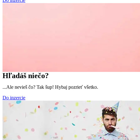
Do inzercie
Hľadáš niečo?
...Ale nevieš čo? Tak šup! Hybaj pozrieť všetko.
Do inzercie