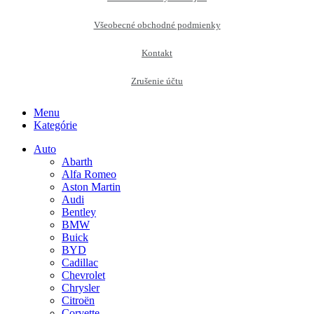
Všeobecné obchodné podmienky
Kontakt
Zrušenie účtu
Menu
Kategórie
Auto
Abarth
Alfa Romeo
Aston Martin
Audi
Bentley
BMW
Buick
BYD
Cadillac
Chevrolet
Chrysler
Citroën
Corvette