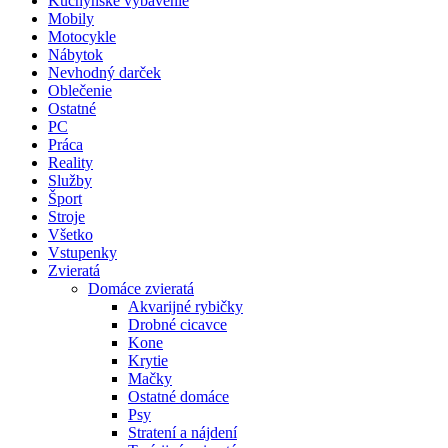
Kuchynské vybavenie
Mobily
Motocykle
Nábytok
Nevhodný darček
Oblečenie
Ostatné
PC
Práca
Reality
Služby
Šport
Stroje
Všetko
Vstupenky
Zvieratá
Domáce zvieratá
Akvarijné rybičky
Drobné cicavce
Kone
Krytie
Mačky
Ostatné domáce
Psy
Stratení a nájdení