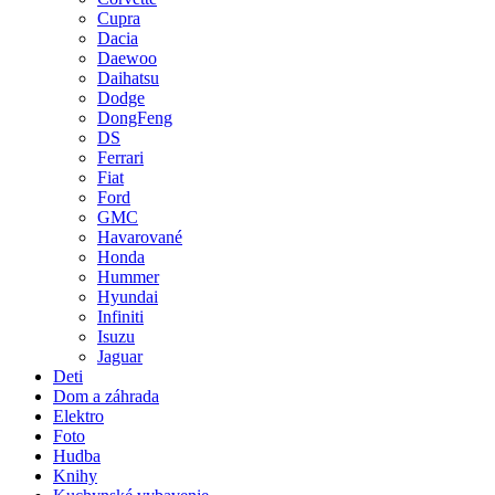
Cupra
Dacia
Daewoo
Daihatsu
Dodge
DongFeng
DS
Ferrari
Fiat
Ford
GMC
Havarované
Honda
Hummer
Hyundai
Infiniti
Isuzu
Jaguar
Deti
Dom a záhrada
Elektro
Foto
Hudba
Knihy