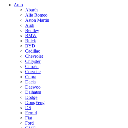
Auto
Abarth
Alfa Romeo
Aston Martin
Audi
Bentley
BMW
Buick
BYD
Cadillac
Chevrolet
Chrysler
Citroën
Corvette
Cupra
Dacia
Daewoo
Daihatsu
Dodge
DongFeng
DS
Ferrari
Fiat
Ford