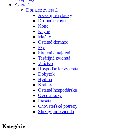
Zvieratá
Domáce zvieratá
Akvarijné rybičky
Drobné cicavce
Kone
Krytie
Mačky
Ostatné domáce
Psy
Stratení a nájdení
Terárijné zvieratá
Vtáctvo
Hospodárske zvieratá
Dobytok
Hydina
Králiky
Ostatné hospodárske
Ovce a kozy
Prasatá
Chovateľské potreby
Služby pre zvieratá
Kategórie