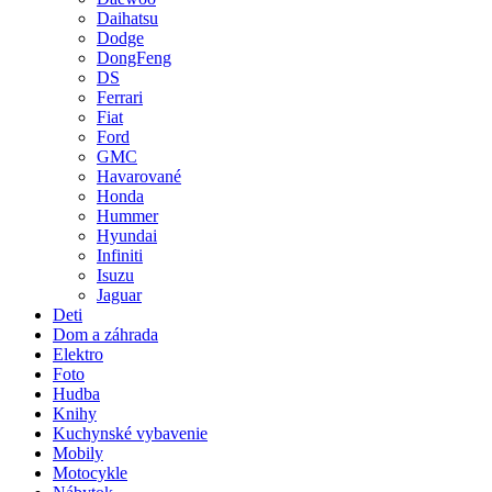
Daihatsu
Dodge
DongFeng
DS
Ferrari
Fiat
Ford
GMC
Havarované
Honda
Hummer
Hyundai
Infiniti
Isuzu
Jaguar
Deti
Dom a záhrada
Elektro
Foto
Hudba
Knihy
Kuchynské vybavenie
Mobily
Motocykle