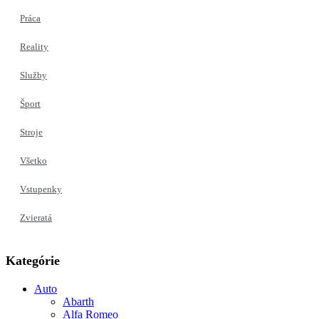
Práca
Reality
Služby
Šport
Stroje
Všetko
Vstupenky
Zvieratá
Kategórie
Auto
Abarth
Alfa Romeo