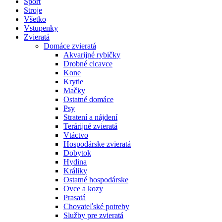
Šport
Stroje
Všetko
Vstupenky
Zvieratá
Domáce zvieratá
Akvarijné rybičky
Drobné cicavce
Kone
Krytie
Mačky
Ostatné domáce
Psy
Stratení a nájdení
Terárijné zvieratá
Vtáctvo
Hospodárske zvieratá
Dobytok
Hydina
Králiky
Ostatné hospodárske
Ovce a kozy
Prasatá
Chovateľské potreby
Služby pre zvieratá