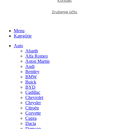
Kontakt
Zrušenie účtu
Menu
Kategórie
Auto
Abarth
Alfa Romeo
Aston Martin
Audi
Bentley
BMW
Buick
BYD
Cadillac
Chevrolet
Chrysler
Citroën
Corvette
Cupra
Dacia
Daewoo