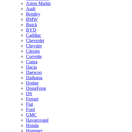
Aston Martin
Audi
Bentley
BMW
Buick
BYD
Cadillac
Chevrolet
Chrysler
Citroën
Corvette
Cupra
Dacia
Daewoo
Daihatsu
Dodge
DongFeng
DS
Ferrari
Fiat
Ford
GMC
Havarované
Honda
Hummer