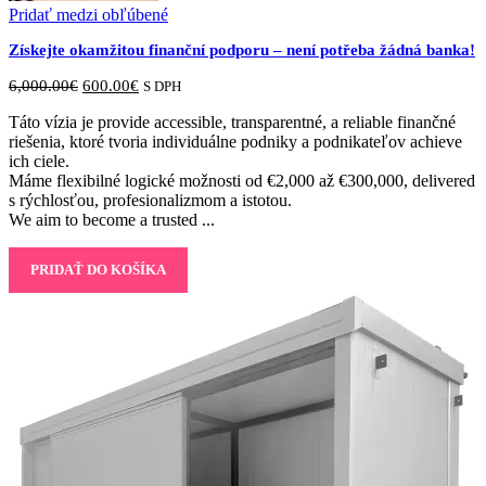
Pridať medzi obľúbené
Získejte okamžitou finanční podporu – není potřeba žádná banka!
Original
Current
6,000.00
€
600.00
€
S DPH
price
price
Táto vízia je provide accessible, transparentné, a reliable finančné
was:
is:
riešenia, ktoré tvoria individuálne podniky a podnikateľov achieve
6,000.00€.
600.00€.
ich ciele.
Máme flexibilné logické možnosti od €2,000 až €300,000, delivered
s rýchlosťou, profesionalizmom a istotou.
We aim to become a trusted ...
PRIDAŤ DO KOŠÍKA