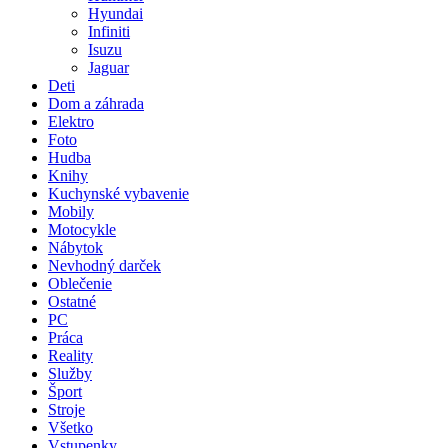
Hyundai
Infiniti
Isuzu
Jaguar
Deti
Dom a záhrada
Elektro
Foto
Hudba
Knihy
Kuchynské vybavenie
Mobily
Motocykle
Nábytok
Nevhodný darček
Oblečenie
Ostatné
PC
Práca
Reality
Služby
Šport
Stroje
Všetko
Vstupenky