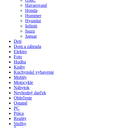
GMC
Havarované
Honda
Hummer
Hyundai
Infiniti
Isuzu
Jaguar
Deti
Dom a záhrada
Elektro
Foto
Hudba
Knihy
Kuchynské vybavenie
Mobily
Motocykle
Nábytok
Nevhodný darček
Oblečenie
Ostatné
PC
Práca
Reality
Služby