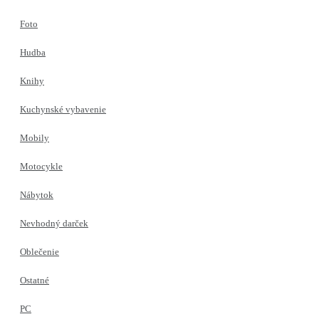
Foto
Hudba
Knihy
Kuchynské vybavenie
Mobily
Motocykle
Nábytok
Nevhodný darček
Oblečenie
Ostatné
PC