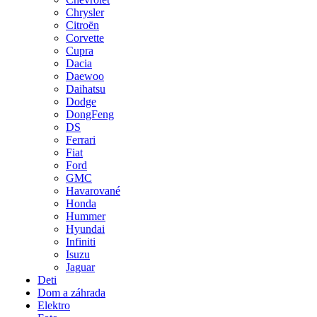
Chrysler
Citroën
Corvette
Cupra
Dacia
Daewoo
Daihatsu
Dodge
DongFeng
DS
Ferrari
Fiat
Ford
GMC
Havarované
Honda
Hummer
Hyundai
Infiniti
Isuzu
Jaguar
Deti
Dom a záhrada
Elektro