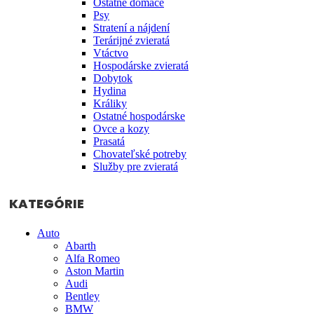
Ostatné domáce
Psy
Stratení a nájdení
Terárijné zvieratá
Vtáctvo
Hospodárske zvieratá
Dobytok
Hydina
Králiky
Ostatné hospodárske
Ovce a kozy
Prasatá
Chovateľské potreby
Služby pre zvieratá
KATEGÓRIE
Auto
Abarth
Alfa Romeo
Aston Martin
Audi
Bentley
BMW