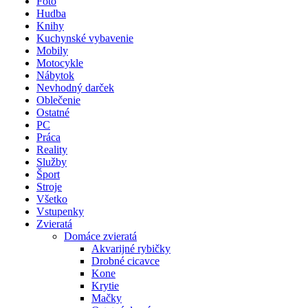
Foto
Hudba
Knihy
Kuchynské vybavenie
Mobily
Motocykle
Nábytok
Nevhodný darček
Oblečenie
Ostatné
PC
Práca
Reality
Služby
Šport
Stroje
Všetko
Vstupenky
Zvieratá
Domáce zvieratá
Akvarijné rybičky
Drobné cicavce
Kone
Krytie
Mačky