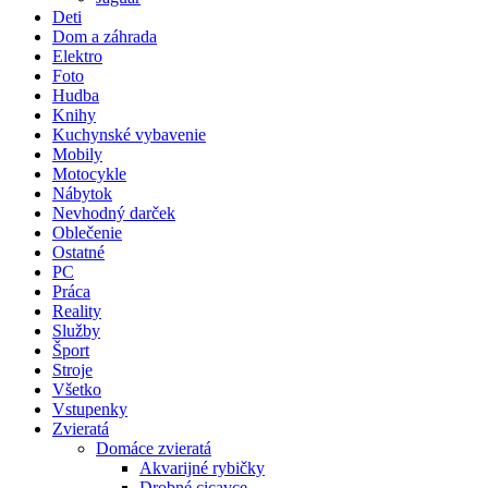
Deti
Dom a záhrada
Elektro
Foto
Hudba
Knihy
Kuchynské vybavenie
Mobily
Motocykle
Nábytok
Nevhodný darček
Oblečenie
Ostatné
PC
Práca
Reality
Služby
Šport
Stroje
Všetko
Vstupenky
Zvieratá
Domáce zvieratá
Akvarijné rybičky
Drobné cicavce