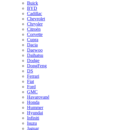
Buick
BYD
Cadillac
Chevrolet
Chrysler
Citroën
Corvette
Cupra
Dacia
Daewoo
Daihatsu
Dodge
DongFeng
DS
Ferrari
Fiat
Ford
GMC
Havarované
Honda
Hummer
Hyundai
Infiniti
Isuzu
Jaguar