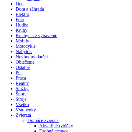
Deti
Dom a záhrada
Elektro
Foto
Hudba
Knihy
Kuchynské vybavenie
Mobily
Motocykle
Nábytok
Nevhodný darček
Oblečenie
Ostatné
PC
Práca
Reality
Služby
Šport
Stroje
Všetko
Vstupenky
Zvieratá
Domáce zvieratá
Akvarijné rybičky
Drobné cicavce