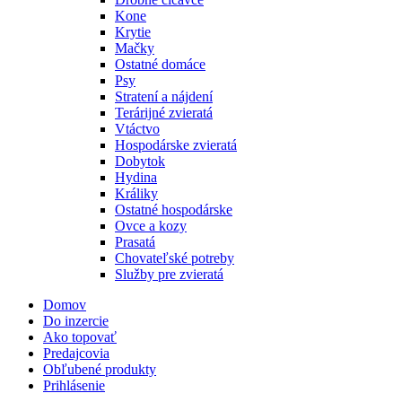
Kone
Krytie
Mačky
Ostatné domáce
Psy
Stratení a nájdení
Terárijné zvieratá
Vtáctvo
Hospodárske zvieratá
Dobytok
Hydina
Králiky
Ostatné hospodárske
Ovce a kozy
Prasatá
Chovateľské potreby
Služby pre zvieratá
Domov
Do inzercie
Ako topovať
Predajcovia
Obľubené produkty
Prihlásenie