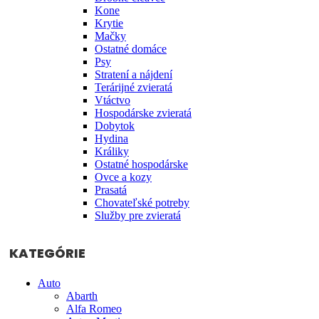
Kone
Krytie
Mačky
Ostatné domáce
Psy
Stratení a nájdení
Terárijné zvieratá
Vtáctvo
Hospodárske zvieratá
Dobytok
Hydina
Králiky
Ostatné hospodárske
Ovce a kozy
Prasatá
Chovateľské potreby
Služby pre zvieratá
KATEGÓRIE
Auto
Abarth
Alfa Romeo