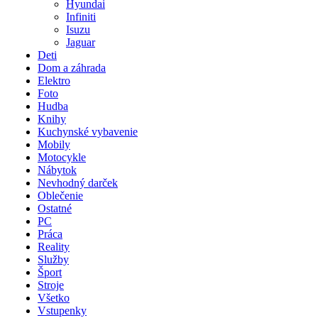
Hyundai
Infiniti
Isuzu
Jaguar
Deti
Dom a záhrada
Elektro
Foto
Hudba
Knihy
Kuchynské vybavenie
Mobily
Motocykle
Nábytok
Nevhodný darček
Oblečenie
Ostatné
PC
Práca
Reality
Služby
Šport
Stroje
Všetko
Vstupenky