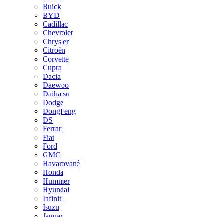
Buick
BYD
Cadillac
Chevrolet
Chrysler
Citroën
Corvette
Cupra
Dacia
Daewoo
Daihatsu
Dodge
DongFeng
DS
Ferrari
Fiat
Ford
GMC
Havarované
Honda
Hummer
Hyundai
Infiniti
Isuzu
Jaguar