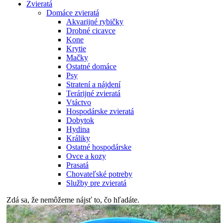
Zvieratá
Domáce zvieratá
Akvarijné rybičky
Drobné cicavce
Kone
Krytie
Mačky
Ostatné domáce
Psy
Stratení a nájdení
Terárijné zvieratá
Vtáctvo
Hospodárske zvieratá
Dobytok
Hydina
Králiky
Ostatné hospodárske
Ovce a kozy
Prasatá
Chovateľské potreby
Služby pre zvieratá
Zdá sa, že nemôžeme nájsť to, čo hľadáte.