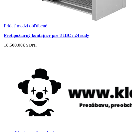
Pridať medzi obľúbené
Protipožiarný kontajner pre 8 IBC / 24 sudy
18,500.00
€
S DPH