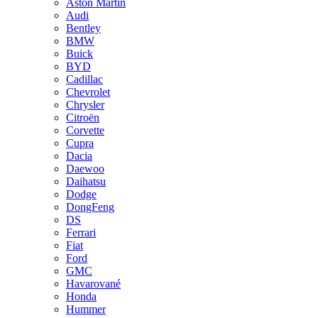
Aston Martin
Audi
Bentley
BMW
Buick
BYD
Cadillac
Chevrolet
Chrysler
Citroën
Corvette
Cupra
Dacia
Daewoo
Daihatsu
Dodge
DongFeng
DS
Ferrari
Fiat
Ford
GMC
Havarované
Honda
Hummer