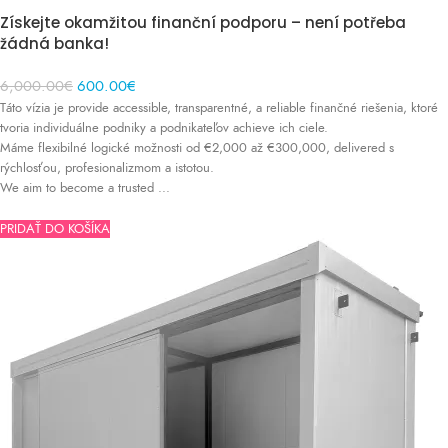
Získejte okamžitou finanční podporu – není potřeba
žádná banka!
Original
Current
6,000.00
€
600.00
€
S DPH
price
price
Táto vízia je provide accessible, transparentné, a reliable finančné riešenia, ktoré
was:
is:
tvoria individuálne podniky a podnikateľov achieve ich ciele.
6,000.00€.
600.00€.
Máme flexibilné logické možnosti od €2,000 až €300,000, delivered s
rýchlosťou, profesionalizmom a istotou.
We aim to become a trusted ...
PRIDAŤ DO KOŠÍKA