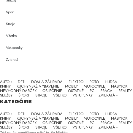
Služby
Šport
Stroje
Všetko
Vstupenky
Zvieratá
KATEGÓRIE
AUTO
DETI
DOM A ZÁHRADA
ELEKTRO
FOTO
HUDBA
KNIHY
KUCHYNSKÉ VYBAVENIE
MOBILY
MOTOCYKLE
NÁBYTOK
NEVHODNÝ DARČEK
OBLEČENIE
OSTATNÉ
PC
PRÁCA
REALITY
SLUŽBY
ŠPORT
STROJE
VŠETKO
VSTUPENKY
ZVIERATÁ
KATEGÓRIE
AUTO
DETI
DOM A ZÁHRADA
ELEKTRO
FOTO
HUDBA
KNIHY
KUCHYNSKÉ VYBAVENIE
MOBILY
MOTOCYKLE
NÁBYTOK
NEVHODNÝ DARČEK
OBLEČENIE
OSTATNÉ
PC
PRÁCA
REALITY
SLUŽBY
ŠPORT
STROJE
VŠETKO
VSTUPENKY
ZVIERATÁ
Zdá sa, že nemôžeme nájsť to, čo hľadáte.