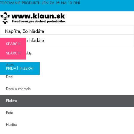
TOPOVANIE PRODUKTU LEN ZA 1€ NA 10 DNÍ
SEARCH
KATEGÓRIE
SEARCH
Obľubené produkty
Prihlásenie
Auto
PRIDAŤ INZERÁT
Deti
Menu
Dom a záhrada
Elektro
Prihlásenie
Foto
Hudba